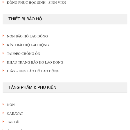
ĐỒNG PHỤC HỌC SINH - SINH VIÊN
THIẾT BỊ BẢO HỘ
NÓN BẢO HỘ LAO ĐỘNG
KÍNH BẢO HỘ LAO ĐỘNG
TAI ĐEO CHỐNG ỒN
KHẨU TRANG BẢO HỘ LAO ĐỘNG
GIÀY - ỦNG BẢO HỘ LAO ĐỘNG
TẶNG PHẨM & PHỤ KIỆN
NÓN
CARAVAT
TẠP DỀ