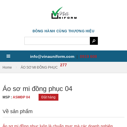
ĐỒNG HÀNH CÙNG THƯƠNG HIỆU
info@vinauniform.com
|
0919 608
277
/
Home
ÁO SƠ MI ĐỒNG PHỤC
Áo sơ mi đồng phục 04
MSP :
ASMĐP 04
Đặt hàng
Về sản phẩm
Áo sơ mi đồng phục luôn là chuẩn mực mà các doanh nghiệp