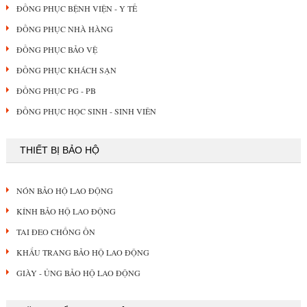
ĐỒNG PHỤC BỆNH VIỆN - Y TẾ
ĐỒNG PHỤC NHÀ HÀNG
ĐỒNG PHỤC BẢO VỆ
ĐỒNG PHỤC KHÁCH SẠN
ĐỒNG PHỤC PG - PB
ĐỒNG PHỤC HỌC SINH - SINH VIÊN
THIẾT BỊ BẢO HỘ
NÓN BẢO HỘ LAO ĐỘNG
KÍNH BẢO HỘ LAO ĐỘNG
TAI ĐEO CHỐNG ỒN
KHẨU TRANG BẢO HỘ LAO ĐỘNG
GIÀY - ỦNG BẢO HỘ LAO ĐỘNG