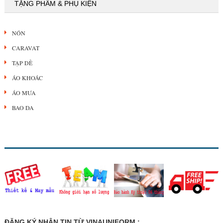
TẶNG PHẨM & PHỤ KIỆN
NÓN
CARAVAT
TẠP DỀ
ÁO KHOÁC
ÁO MƯA
BAO DA
ĐĂNG KÝ NHẬN TIN TỪ VINAUNIFORM :