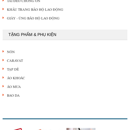
TAI ĐEO CHỐNG ỒN
KHẨU TRANG BẢO HỘ LAO ĐỘNG
GIÀY - ỦNG BẢO HỘ LAO ĐỘNG
TẶNG PHẨM & PHỤ KIỆN
NÓN
CARAVAT
TẠP DỀ
ÁO KHOÁC
ÁO MƯA
BAO DA