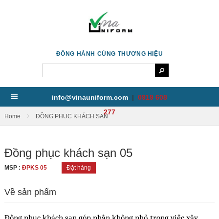
ĐỒNG HÀNH CÙNG THƯƠNG HIỆU
info@vinauniform.com
|
0919 608
277
/
Home
ĐỒNG PHỤC KHÁCH SẠN
Đồng phục khách sạn 05
MSP :
ĐPKS 05
Đặt hàng
Về sản phẩm
Đồng phục khách sạn góp phần không nhỏ trong việc xây 